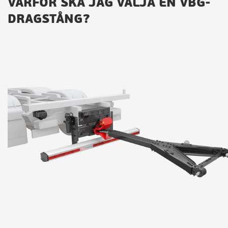
VARFÖR SKA JAG VÄLJA EN VBG-
DRAGSTÅNG?