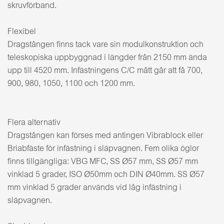
skruvförband.
Flexibel
Dragstången finns tack vare sin modulkonstruktion och
teleskopiska uppbyggnad i längder från 2150 mm ända
upp till 4520 mm. Infästningens C/C mått går att få 700,
900, 980, 1050, 1100 och 1200 mm.
Flera alternativ
Dragstången kan förses med antingen Vibrablock eller
Briabfäste för infästning i släpvagnen. Fem olika öglor
finns tillgängliga: VBG MFC, SS Ø57 mm, SS Ø57 mm
vinklad 5 grader, ISO Ø50mm och DIN Ø40mm. SS Ø57
mm vinklad 5 grader används vid låg infästning i
släpvagnen.