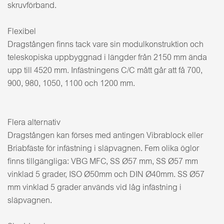
skruvförband.
Flexibel
Dragstången finns tack vare sin modulkonstruktion och
teleskopiska uppbyggnad i längder från 2150 mm ända
upp till 4520 mm. Infästningens C/C mått går att få 700,
900, 980, 1050, 1100 och 1200 mm.
Flera alternativ
Dragstången kan förses med antingen Vibrablock eller
Briabfäste för infästning i släpvagnen. Fem olika öglor
finns tillgängliga: VBG MFC, SS Ø57 mm, SS Ø57 mm
vinklad 5 grader, ISO Ø50mm och DIN Ø40mm. SS Ø57
mm vinklad 5 grader används vid låg infästning i
släpvagnen.