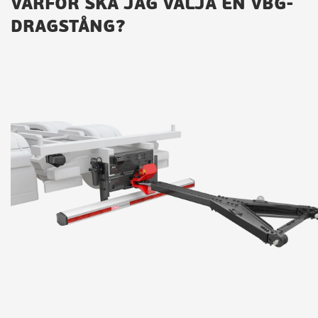
VARFÖR SKA JAG VÄLJA EN VBG-
DRAGSTÅNG?