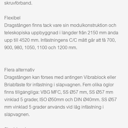
skruvförband.
Flexibel
Dragstången finns tack vare sin modulkonstruktion och
teleskopiska uppbyggnad i längder från 2150 mm ända
upp till 4520 mm. Infästningens C/C mått går att få 700,
900, 980, 1050, 1100 och 1200 mm.
Flera alternativ
Dragstången kan förses med antingen Vibrablock eller
Briabfäste för infästning i släpvagnen. Fem olika öglor
finns tillgängliga: VBG MFC, SS Ø57 mm, SS Ø57 mm
vinklad 5 grader, ISO Ø50mm och DIN Ø40mm. SS Ø57
mm vinklad 5 grader används vid låg infästning i
släpvagnen.