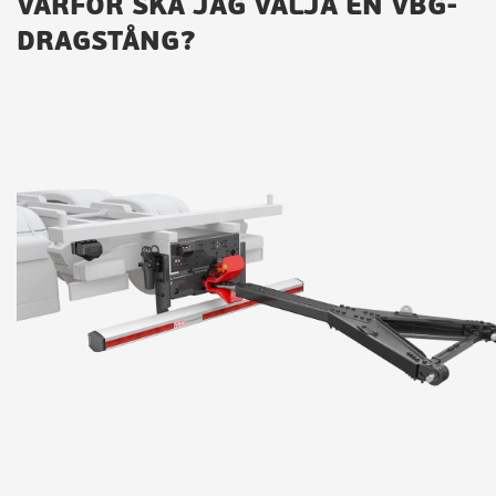
VARFÖR SKA JAG VÄLJA EN VBG-
DRAGSTÅNG?