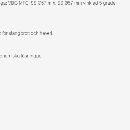
ängliga: VBG MFC, SS Ø57 mm, SS Ø57 mm vinklad 5 grader,
för slangbrott och haveri.
konomiska lösningar.