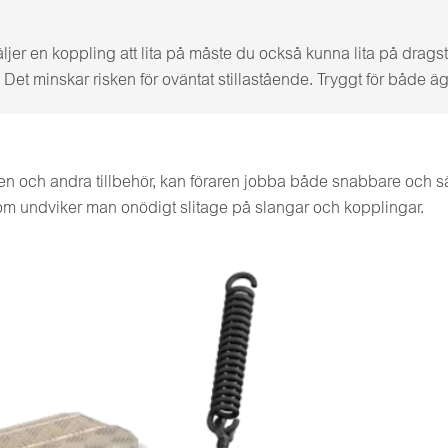
ljer en koppling att lita på måste du också kunna lita på drag
et minskar risken för oväntat stillastående. Tryggt för både äg
en och andra tillbehör, kan föraren jobba både snabbare och säk
om undviker man onödigt slitage på slangar och kopplingar.