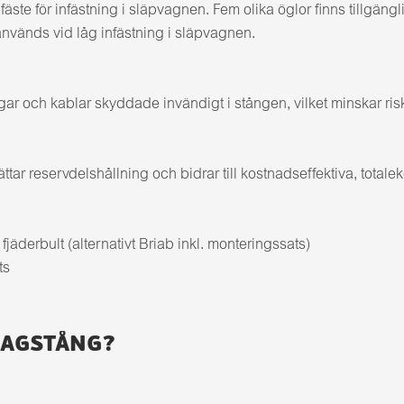
äste för infästning i släpvagnen. Fem olika öglor finns tillg
änds vid låg infästning i släpvagnen.
r och kablar skyddade invändigt i stången, vilket minskar risk 
r reservdelshållning och bidrar till kostnadseffektiva, totale
äderbult (alternativt Briab inkl. monteringssats)
ts
RAGSTÅNG?