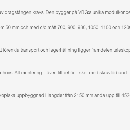
 dragstången krävs. Den bygger på VBG:s unika modulkoncept m
om 50 mm och med c/c mått 700, 900, 980, 1050, 1100 och 12
 förenkla transport och lagerhållning ligger framdelen teleskop
ehövs. All montering – även tillbehör – sker med skruvförband.
kopiska uppbyggnad i längder från 2150 mm ända upp till 4520 