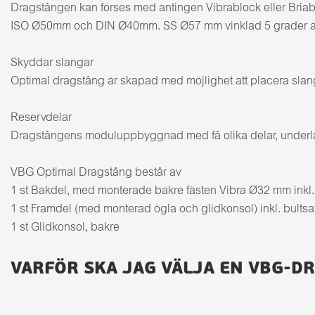
Dragstången kan förses med antingen Vibrablock eller Briabf
ISO Ø50mm och DIN Ø40mm. SS Ø57 mm vinklad 5 grader anv
Skyddar slangar
Optimal dragstång är skapad med möjlighet att placera slanga
Reservdelar
Dragstångens moduluppbyggnad med få olika delar, underlätta
VBG Optimal Dragstång består av
1 st Bakdel, med monterade bakre fästen Vibra Ø32 mm inkl. fj
1 st Framdel (med monterad ögla och glidkonsol) inkl. bultsa
1 st Glidkonsol, bakre
VARFÖR SKA JAG VÄLJA EN VBG-D