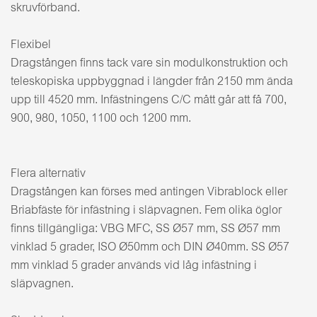
skruvförband.
Flexibel
Dragstången finns tack vare sin modulkonstruktion och
teleskopiska uppbyggnad i längder från 2150 mm ända
upp till 4520 mm. Infästningens C/C mått går att få 700,
900, 980, 1050, 1100 och 1200 mm.
Flera alternativ
Dragstången kan förses med antingen Vibrablock eller
Briabfäste för infästning i släpvagnen. Fem olika öglor
finns tillgängliga: VBG MFC, SS Ø57 mm, SS Ø57 mm
vinklad 5 grader, ISO Ø50mm och DIN Ø40mm. SS Ø57
mm vinklad 5 grader används vid låg infästning i
släpvagnen.