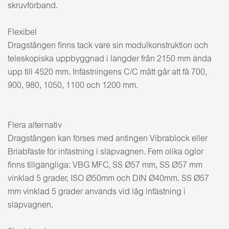
skruvförband.
Flexibel
Dragstången finns tack vare sin modulkonstruktion och
teleskopiska uppbyggnad i längder från 2150 mm ända
upp till 4520 mm. Infästningens C/C mått går att få 700,
900, 980, 1050, 1100 och 1200 mm.
Flera alternativ
Dragstången kan förses med antingen Vibrablock eller
Briabfäste för infästning i släpvagnen. Fem olika öglor
finns tillgängliga: VBG MFC, SS Ø57 mm, SS Ø57 mm
vinklad 5 grader, ISO Ø50mm och DIN Ø40mm. SS Ø57
mm vinklad 5 grader används vid låg infästning i
släpvagnen.