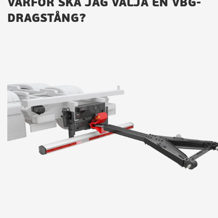
VARFÖR SKA JAG VÄLJA EN VBG-
DRAGSTÅNG?