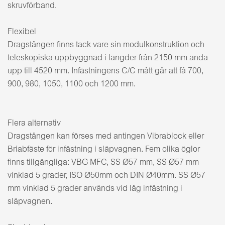
skruvförband.
Flexibel
Dragstången finns tack vare sin modulkonstruktion och
teleskopiska uppbyggnad i längder från 2150 mm ända
upp till 4520 mm. Infästningens C/C mått går att få 700,
900, 980, 1050, 1100 och 1200 mm.
Flera alternativ
Dragstången kan förses med antingen Vibrablock eller
Briabfäste för infästning i släpvagnen. Fem olika öglor
finns tillgängliga: VBG MFC, SS Ø57 mm, SS Ø57 mm
vinklad 5 grader, ISO Ø50mm och DIN Ø40mm. SS Ø57
mm vinklad 5 grader används vid låg infästning i
släpvagnen.