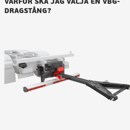
VARFÖR SKA JAG VÄLJA EN VBG-
DRAGSTÅNG?