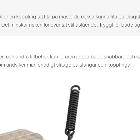
ljer en koppling att lita på måste du också kunna lita på drag
et minskar risken för oväntat stillastående. Tryggt för både äg
en och andra tillbehör, kan föraren jobba både snabbare och säk
om undviker man onödigt slitage på slangar och kopplingar.