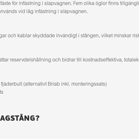
äste för infästning i släpvagnen. Fem olika öglor finns tillg
änds vid låg infästning i släpvagnen.
r och kablar skyddade invändigt i stången, vilket minskar risk 
r reservdelshållning och bidrar till kostnadseffektiva, totale
äderbult (alternativt Briab inkl. monteringssats)
ts
RAGSTÅNG?