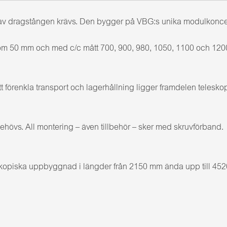
 dragstången krävs. Den bygger på VBG:s unika modulkoncept m
om 50 mm och med c/c mått 700, 900, 980, 1050, 1100 och 12
 förenkla transport och lagerhållning ligger framdelen teleskop
ehövs. All montering – även tillbehör – sker med skruvförband.
kopiska uppbyggnad i längder från 2150 mm ända upp till 4520 