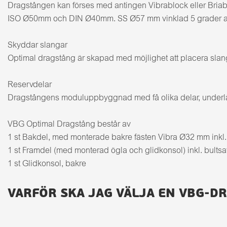
Dragstången kan förses med antingen Vibrablock eller Briabf
ISO Ø50mm och DIN Ø40mm. SS Ø57 mm vinklad 5 grader anv
Skyddar slangar
Optimal dragstång är skapad med möjlighet att placera slanga
Reservdelar
Dragstångens moduluppbyggnad med få olika delar, underlätta
VBG Optimal Dragstång består av
1 st Bakdel, med monterade bakre fästen Vibra Ø32 mm inkl. fj
1 st Framdel (med monterad ögla och glidkonsol) inkl. bultsa
1 st Glidkonsol, bakre
VARFÖR SKA JAG VÄLJA EN VBG-D