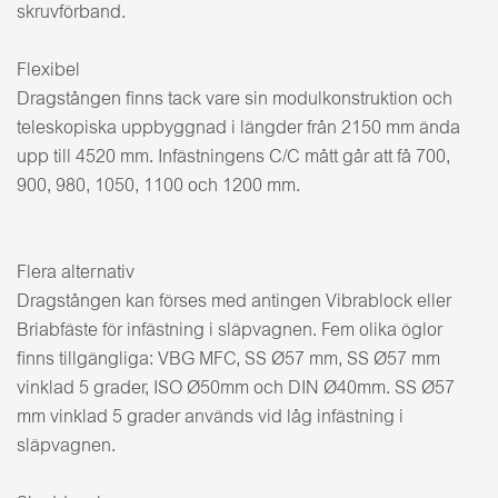
skruvförband.
Flexibel
Dragstången finns tack vare sin modulkonstruktion och
teleskopiska uppbyggnad i längder från 2150 mm ända
upp till 4520 mm. Infästningens C/C mått går att få 700,
900, 980, 1050, 1100 och 1200 mm.
Flera alternativ
Dragstången kan förses med antingen Vibrablock eller
Briabfäste för infästning i släpvagnen. Fem olika öglor
finns tillgängliga: VBG MFC, SS Ø57 mm, SS Ø57 mm
vinklad 5 grader, ISO Ø50mm och DIN Ø40mm. SS Ø57
mm vinklad 5 grader används vid låg infästning i
släpvagnen.