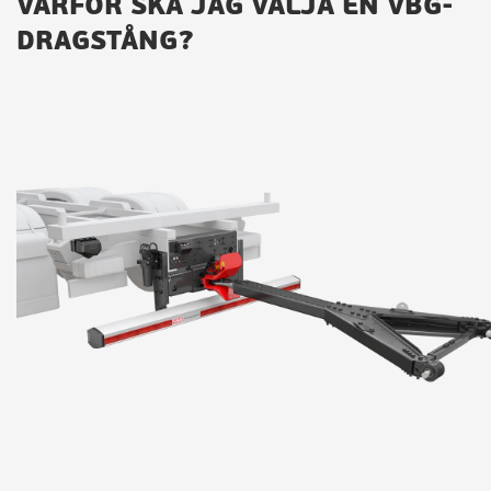
VARFÖR SKA JAG VÄLJA EN VBG-
DRAGSTÅNG?