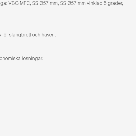
ängliga: VBG MFC, SS Ø57 mm, SS Ø57 mm vinklad 5 grader,
för slangbrott och haveri.
konomiska lösningar.