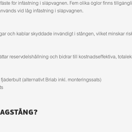
äste för infästning i släpvagnen. Fem olika öglor finns tillg
änds vid låg infästning i släpvagnen.
r och kablar skyddade invändigt i stången, vilket minskar risk 
r reservdelshållning och bidrar till kostnadseffektiva, totale
äderbult (alternativt Briab inkl. monteringssats)
ts
RAGSTÅNG?