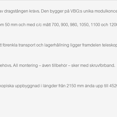
 dragstången krävs. Den bygger på VBG:s unika modulkoncept m
om 50 mm och med c/c mått 700, 900, 980, 1050, 1100 och 12
 förenkla transport och lagerhållning ligger framdelen teleskop
ehövs. All montering – även tillbehör – sker med skruvförband.
kopiska uppbyggnad i längder från 2150 mm ända upp till 4520 