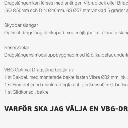
Dragstången kan förses med antingen Vibrablock eller Briabf
ISO Ø50mm och DIN Ø40mm. SS Ø57 mm vinklad 5 grader anv
Skyddar slangar
Optimal dragstång är skapad med möjlighet att placera slanga
Reservdelar
Dragstångens moduluppbyggnad med få olika delar, underlätta
VBG Optimal Dragstång består av
1 st Bakdel, med monterade bakre fästen Vibra Ø32 mm inkl. fj
1 st Framdel (med monterad ögla och glidkonsol) inkl. bultsa
1 st Glidkonsol, bakre
VARFÖR SKA JAG VÄLJA EN VBG-D