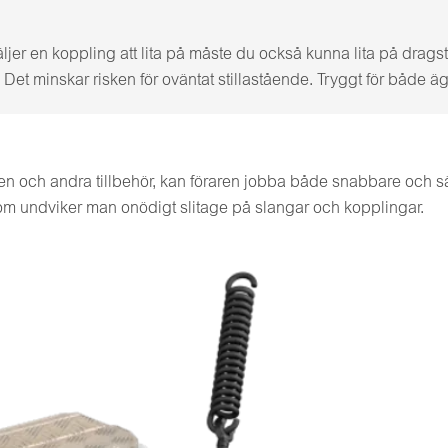
ljer en koppling att lita på måste du också kunna lita på drag
et minskar risken för oväntat stillastående. Tryggt för både äg
en och andra tillbehör, kan föraren jobba både snabbare och säk
om undviker man onödigt slitage på slangar och kopplingar.